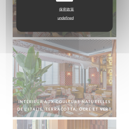
保密政策
CÉRAMIQUES ARTISANALES ET DÉCOR
undefined
AUX COULEURS DU SOLEIL ITALIEN CHEZ
MIGLIA
INTÉRIEUR AUX COULEURS NATURELLES
DE L’ITALIE, TERRACOTTA, OCRE ET VERT