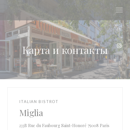
Панель управления cookies
Miglia
Карта и контакты
Inst
ITALIAN BISTROT
Miglia
((открывае
233B Rue du Faubourg Saint-Honoré 75008 Paris