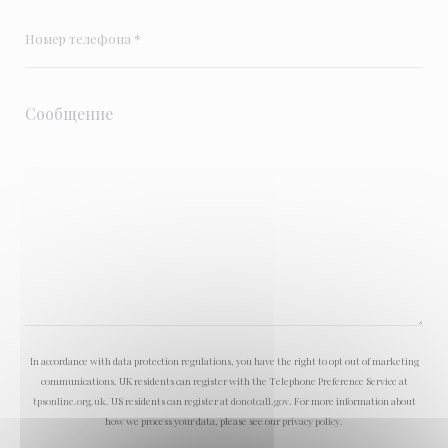
In accordance with data protection regulations, you have the right to opt out of marketing
communications. UK residents can register with the Telephone Preference Service at
tpsonline.org.uk
. US residents can register at
donotcall.gov
. For more information about
how we process your data, please see our
privacy policy
.