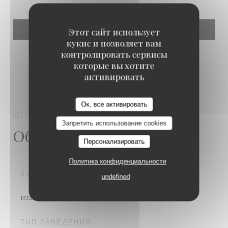
Этот сайт использует
кукис и позволяет вам
контролировать сервисы
которые вы хотите
активировать
Miglia
Ок, все активировать
MIGLIA
ITALIAN BISTROT
PARIS
Запретить использование cookies
Общая информация
Персонализировать
Политика конфиденциальности
КУХНЯ
undefined
итальянский
ТИП ЗАВЕДЕНИЯ